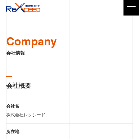
Top
Company
トップページ
会社情報
News
ニュース
Service
会社概要
製品・サービス
会社名
Company
会社情報
株式会社レクシード
所在地
Recruit
求人情報