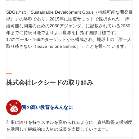
SDGsとは「Sustainable Development Goals（持続可能な開発目
標）」の略称であり、2015年に国連サミットで採択された「持
SDGs・CSR
企業活動
続可能な開発のための2030アジェンダ」に記載されている2030
年までに持続可能でよりよい世界を目指す国際目標です。
17のゴール・169のターゲットから構成され、地球上の「誰一人
Cooperators
取り残さない（leave no one behind）」ことを誓っています。
協力業者の皆様へ
Contact
お問い合わせ
株式会社レクシードの取り組み
Privacy
個人情報保護方針
質の高い教育をみんなに
仕事に誇りを持ちスキルを高められるように、資格取得支援制度
を活用して継続的に人材の成長を支援していきます。