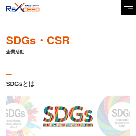
Top
SDGs・CSR
トップページ
企業活動
News
ニュース
Service
SDGsとは
製品・サービス
Company
会社情報
Recruit
求人情報