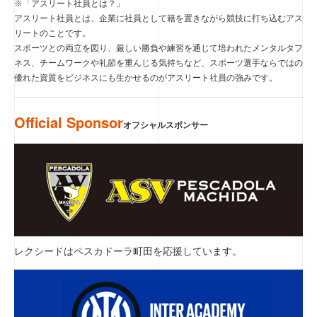
※「アスリート社員とは？」
アスリート社員とは、企業に社員として籍を置きながら競技に打ち込むアス
リートのことです。
スポーツとの両立を図り、厳しい勝負や練習を通じて培われたメンタルタフ
ネス、チームワークや礼節を重んじる気持ちなど、スポーツ選手ならではの
優れた資質をビジネスにも生かせるのがアスリート社員の強みです。
Official Sponsor
オフシャルスポンサー
レクシードはペスカドーラ町田を応援しています。