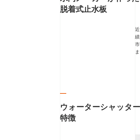
脱着式止水板
近
績
市
ま
ウォーターシャッタ
特徴