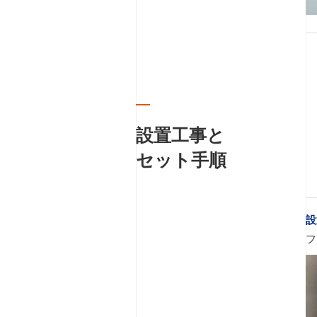
設置工事と
セット手順
設
フ