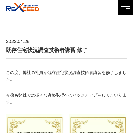
Top
トップページ
2022.01.25
既存住宅状況調査技術者講習 修了
News
ニュース
この度、弊社の社員が既存住宅状況調査技術者講習を修了しまし
た。
Service
製品・サービス
今後も弊社では様々な資格取得へのバックアップをしてまいりま
す。
Company
会社情報
Recruit
求人情報