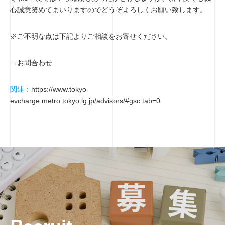
心誠意努めてまいりますのでどうぞよろしくお願い致します。
SDGs・CSR
※ご不明な点は下記よりご相談をお寄せください。
企業活動
→お問合わせ
Cooperators
協力業者の皆様へ
関連：
https://www.tokyo-
evcharge.metro.tokyo.lg.jp/advisors/#gsc.tab=0
Contact
お問い合わせ
Privacy
個人情報保護方針