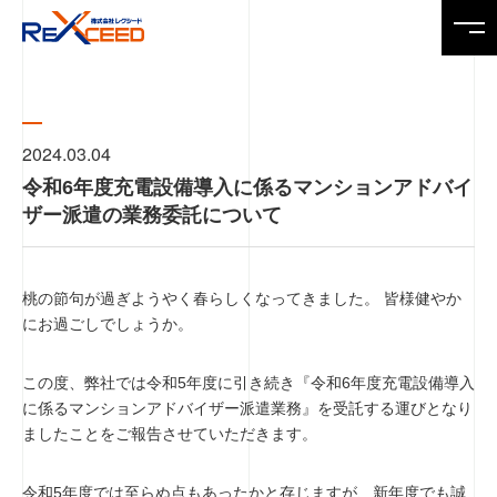
Top
トップページ
2024.03.04
令和6年度充電設備導入に係るマンションアドバイ
News
ザー派遣の業務委託について
ニュース
桃の節句が過ぎようやく春らしくなってきました。 皆様健やか
Service
製品・サービス
にお過ごしでしょうか。
この度、弊社では令和5年度に引き続き『令和6年度充電設備導入
Company
会社情報
に係るマンションアドバイザー派遣業務』を受託する運びとなり
ましたことをご報告させていただきます。
Recruit
令和5年度では至らぬ点もあったかと存じますが、新年度でも誠
求人情報